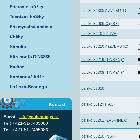
Stieracie krúžky
ložisko 31305 A ZVL AUTO
Tesniace krúžky
ložisko 32006-X (SKF)
Priemyselná chémia
ložisko 3210-2Z-TVH
Uhlíky
Náradie
ložisko 32210 A (ZVL AUTO)
Klin podľa DIN6885
ložisko 32219 (TIMKEN) *
T
Hadice
ložisko 32308 (TIMKEN) *
T
Kardanové kríže
Ložiská-Bearings
ložisko 32316
Kontakt
ložisko 51124 (FAG)
E-mail:
info@pobearings.sk
ložisko 51201 (ZVL-KINEX)
Tel:
+421-51-7495089
K
Tel:
+421-51-7495086
ložisko 51210 (NSK)