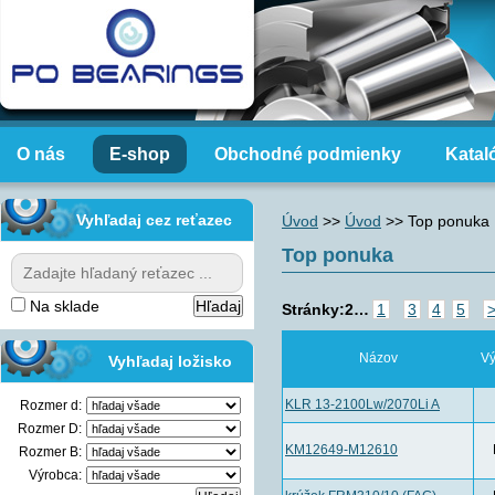
O nás
E-shop
Obchodné podmienky
Katal
Vyhľadaj cez reťazec
Úvod
>>
Úvod
>>
Top ponuka
Top ponuka
Na sklade
Stránky:
2
…
1
3
4
5
>
Názov
Vý
Vyhľadaj ložisko
KLR 13-2100Lw/2070Li A
Rozmer d:
Rozmer D:
KM12649-M12610
Rozmer B:
Výrobca: