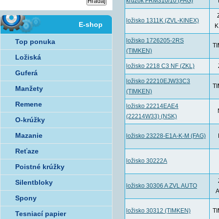
krúžok FRM310/10 (FAG)
ložisko 1311K (ZVL-KINEX)
E-shop
K
ložisko 1726205-2RS
Top ponuka
T
(TIMKEN)
Ložiská
ložisko 2218 C3 NF (ZKL)
Guferá
ložisko 22210EJW33C3
T
Manžety
(TIMKEN)
Remene
ložisko 22214EAE4
(22214W33) (NSK)
O-krúžky
Mazanie
ložisko 23228-E1A-K-M (FAG)
Reťaze
ložisko 30222A
Poistné krúžky
Silentbloky
ložisko 30306 A ZVL AUTO
Spony
ložisko 30312 (TIMKEN)
T
Tesniací papier