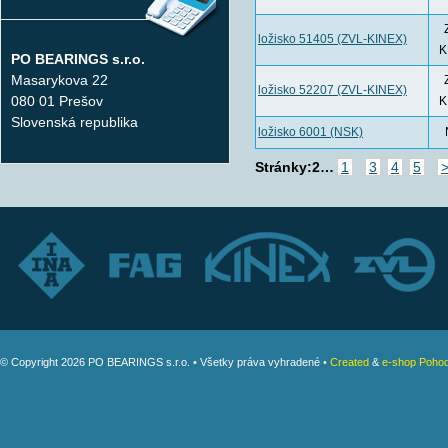
ložisko 51405 (ZVL-KINEX)
K
PO BEARINGS s.r.o.
Masarykova 22
ložisko 52207 (ZVL-KINEX)
080 01 Prešov
K
Slovenská republika
ložisko 6001 (NSK)
Stránky:
2
…
1
3
4
5
>
© Copyright 2026 PO BEARINGS s.r.o. • Všetky práva vyhradené •
Created
&
e-shop Pohod