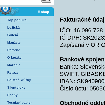
E-shop
Fakturačné údaj
Top ponuka
Ložiská
IČO: 46 096 728
Guferá
IČ DPH: SK2023
Manžety
Zapísaná v OR O
Remene
O-krúžky
Bankové spojen
Mazanie
Banka: Slovenská
Reťaze
SWIFT: GIBASK
IBAN: SK94090
Poistné krúžky
Číslo úctu: 0505
Silentbloky
Spony
Obchodné oddel
Tesniací papier