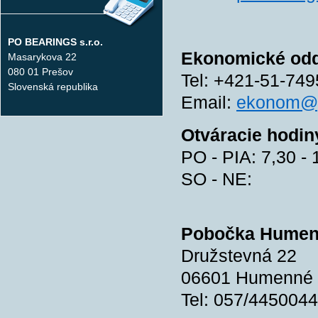
PO BEARINGS s.r.o.
Ekonomické odd
Masarykova 22
080 01 Prešov
Tel: +421-51-74
Slovenská republika
Email:
ekonom@p
Otváracie hodin
PO - PIA: 7,30 - 
SO - NE: z
Pobočka Humen
Družstevná 22
06601 Humenné
Tel: 057/4450044