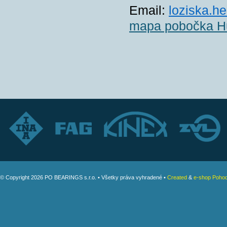
Email:
loziska.h
mapa pobočka 
© Copyright 2026 PO BEARINGS s.r.o. • Všetky práva vyhradené •
Created
&
e-shop Pohod