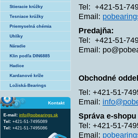
Tel: +421-51-74
Stieracie krúžky
Email:
pobearin
Tesniace krúžky
Priemyselná chémia
Predajňa:
Uhlíky
Tel: +421-51-74
Náradie
Email: po@pobea
Klin podľa DIN6885
Hadice
Kardanové kríže
Obchodné oddele
Ložiská-Bearings
Tel: +421-51-74
Email:
info@pobe
Kontakt
Správa e-shopu
E-mail:
info@pobearings.sk
Tel:
+421-51-7495089
Tel: +421-51-74
Tel:
+421-51-7495086
Email:
pobearin