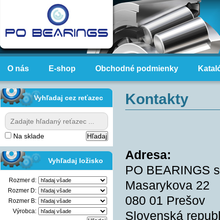
O nás
E-shop
Obchodné podmienky
Katal
Kontakty
Vyhľadaj cez reťazec
Na sklade
Adresa:
Vyhľadaj ložisko
PO BEARINGS s.
Rozmer d:
Masarykova 22
Rozmer D:
080 01 Prešov
Rozmer B:
Výrobca:
Slovenská republ