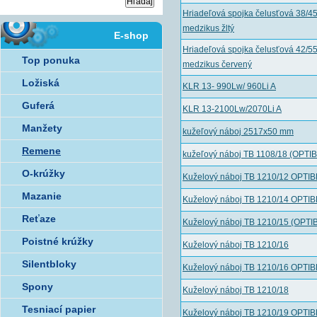
Hriadeľová spojka čelusťová 38/4
medzikus žltý
E-shop
Hriadeľová spojka čelusťová 42/5
Top ponuka
medzikus červený
Ložiská
KLR 13- 990Lw/ 960Li A
Guferá
KLR 13-2100Lw/2070Li A
Manžety
kužeľový náboj 2517x50 mm
Remene
kužeľový náboj TB 1108/18 (OPTI
O-krúžky
Kuželový náboj TB 1210/12 OPTI
Mazanie
Kuželový náboj TB 1210/14 OPTI
Reťaze
Kuželový náboj TB 1210/15 (OPTI
Poistné krúžky
Kuželový náboj TB 1210/16
Silentbloky
Kuželový náboj TB 1210/16 OPTI
Spony
Kuželový náboj TB 1210/18
Tesniací papier
Kuželový náboj TB 1210/19 OPTI