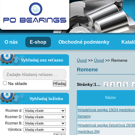
O nás
E-shop
Obchodné podmienky
Katal
Vyhľadaj cez reťazec
Úvod
>>
Úvod
>>
Remene
Remene
Na sklade
Stránky:
1
…
2
3
4
5
>
Názov
Vyhľadaj ložisko
Hriadeľová spojka 19/24 medzikus
Rozmer d:
červeny
Rozmer D:
Rozmer B:
Hriadeľová spojka čelusťová 28/3
Výrobca:
medzikus žltý