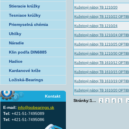
Stieracie krúžky
Kuželový náboj TB 1210/20
Tesniace krúžky
Kuželový náboj TB 1210/22 OPTI
Priemyselná chémia
Kuželový náboj TB 1210/24
Uhlíky
Kuželový náboj TB 1210/24 OPTI
Náradie
Kuželový náboj TB 1210/25 OPTI
Klin podľa DIN6885
Kuželový náboj TB 1210/30 OPTI
Hadice
Kuželový náboj TB 1610/12 OPTI
Kardanové kríže
Kuželový náboj TB 1610/15 OPTI
Ložiská-Bearings
Kuželový náboj TB 1610/19 OPTI
Kuželový náboj TB 1610/20 OPTI
Kontakt
Stránky:
1
…
2
3
4
5
>
E-mail:
info@pobearings.sk
Tel:
+421-51-7495089
Tel:
+421-51-7495086