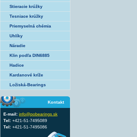
Stieracie krúžky
Tesniace krúžky
Priemyselná chémia
Uhlíky
Náradie
Klin podľa DIN6885
Hadice
Kardanové kríže
Ložiská-Bearings
Kontakt
E-mail:
info@pobearings.sk
Tel:
+421-51-7495089
Tel:
+421-51-7495086