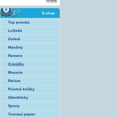
E-shop
Top ponuka
Ložiská
Guferá
Manžety
Remene
O-krúžky
Mazanie
Reťaze
Poistné krúžky
Silentbloky
Spony
Tesniací papier