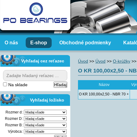
O nás
E-shop
Obchodné podmienky
Katal
Vyhľadaj cez reťazec
Úvod
>>
Úvod
>>
O-krúžky
>>
O KR 100,00x2,50 - NB
Na sklade
Názov
Vý
O KR 100,00x2,50 - NBR 70 +
Vyhľadaj ložisko
Rozmer d:
Rozmer D:
Rozmer B:
Výrobca: