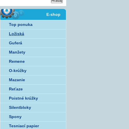
E-shop
Top ponuka
Ložiská
Guferá
Manžety
Remene
O-krúžky
Mazanie
Reťaze
Poistné krúžky
Silentbloky
Spony
Tesniací papier