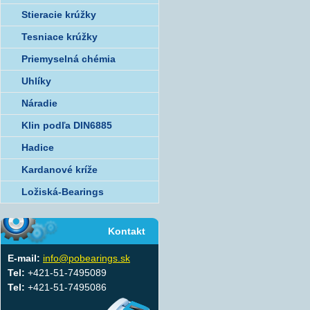
Stieracie krúžky
Tesniace krúžky
Priemyselná chémia
Uhlíky
Náradie
Klin podľa DIN6885
Hadice
Kardanové kríže
Ložiská-Bearings
Kontakt
E-mail:
info@pobearings.sk
Tel:
+421-51-7495089
Tel:
+421-51-7495086