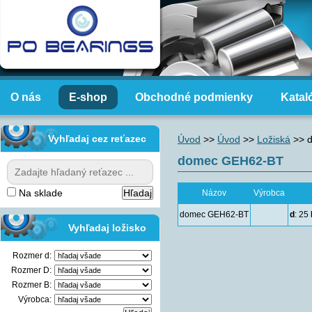
O nás
E-shop
Obchodné podmienky
Katal
Vyhľadaj cez reťazec
Úvod
>>
Úvod
>>
Ložiská
>>
domec GEH62-BT
Na sklade
Názov
Výrobca
domec GEH62-BT
d
: 25
Vyhľadaj ložisko
Rozmer d:
Rozmer D:
Rozmer B:
Výrobca: