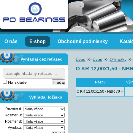
O nás
E-shop
Obchodné podmienky
Katal
Vyhľadaj cez reťazec
Úvod
>>
Úvod
>>
O-krúžky
>>
O KR 12,00x1,50 - NBR
Na sklade
Názov
Výr
O KR 12,00x1,50 - NBR 70 +
Vyhľadaj ložisko
Rozmer d:
Rozmer D:
Rozmer B:
Výrobca: