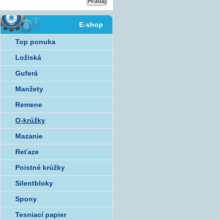
E-shop
Top ponuka
Ložiská
Guferá
Manžety
Remene
O-krúžky
Mazanie
Reťaze
Poistné krúžky
Silentbloky
Spony
Tesniací papier