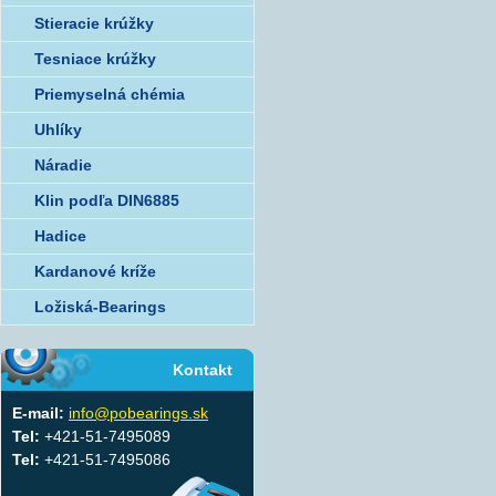
Stieracie krúžky
Tesniace krúžky
Priemyselná chémia
Uhlíky
Náradie
Klin podľa DIN6885
Hadice
Kardanové kríže
Ložiská-Bearings
Kontakt
E-mail:
info@pobearings.sk
Tel:
+421-51-7495089
Tel:
+421-51-7495086