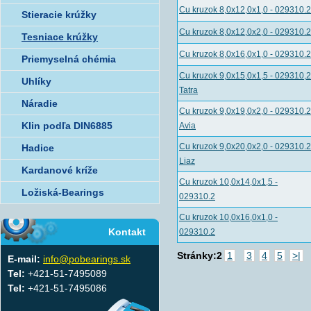
Cu kruzok 8,0x12,0x1,0 - 029310.2
Stieracie krúžky
Cu kruzok 8,0x12,0x2,0 - 029310.2
Tesniace krúžky
Cu kruzok 8,0x16,0x1,0 - 029310.2
Priemyselná chémia
Cu kruzok 9,0x15,0x1,5 - 029310,2
Uhlíky
Tatra
Náradie
Cu kruzok 9,0x19,0x2,0 - 029310.2
Klin podľa DIN6885
Avia
Cu kruzok 9,0x20,0x2,0 - 029310.2
Hadice
Liaz
Kardanové kríže
Cu kruzok 10,0x14,0x1,5 -
Ložiská-Bearings
029310.2
Cu kruzok 10,0x16,0x1,0 -
Kontakt
029310.2
Stránky:
2
1
3
4
5
>|
E-mail:
info@pobearings.sk
Tel:
+421-51-7495089
Tel:
+421-51-7495086