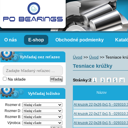
O nás
E-shop
Obchodné podmienky
Katal
Vyhľadaj cez reťazec
Úvod
>>
Úvod
>>
Tesniace kr
Tesniace krúžky
Na sklade
Stránky:
2
1
3
4
5
>|
Názov
Vyhľadaj ložisko
Al kruzok 22,0x26,0x1,5 - 029310.
Rozmer d:
Rozmer D:
Al kruzok 22,0x27,0x1,5 - 029310.
Rozmer B:
Výrobca:
Al kruzok 22,0x28,0x1,5 - 029310.