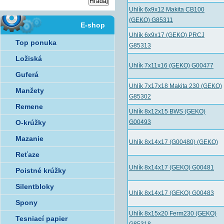
Uhlík 6x9x12 Makita CB100
(GEKO) G85311
E-shop
Uhlík 6x9x17 (GEKO) PRCJ
Top ponuka
G85313
Ložiská
Uhlík 7x11x16 (GEKO) G00477
Guferá
Uhlík 7x17x18 Makita 230 (GEKO)
Manžety
G85302
Remene
Uhlík 8x12x15 BWS (GEKO)
O-krúžky
G00493
Mazanie
Uhlík 8x14x17 (G00480) (GEKO)
Reťaze
Uhlík 8x14x17 (GEKO) G00481
Poistné krúžky
Silentbloky
Uhlík 8x14x17 (GEKO) G00483
Spony
Uhlík 8x15x20 Ferm230 (GEKO)
Tesniací papier