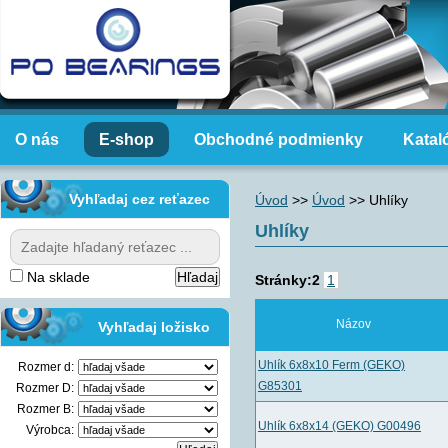
O nás
E-shop
Obchodné podmienky
Katal
Vyhľadaj cez reťazec
Úvod
>>
Úvod
>>
Uhlíky
Uhlíky
Na sklade
Stránky:
2
1
Názov
Vyhľadaj ložisko
Uhlík 6x8x10 Ferm (GEKO)
Rozmer d:
G85301
Rozmer D:
Rozmer B:
Uhlík 6x8x14 (GEKO) G00496
Výrobca: