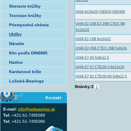
G85318
Stieracie krúžky
Uhlík 8x16x26 (GEKO) G00486
Tesniace krúžky
Uhlík E2,10B,E2,28B CTE/1,9B
Priemyselná chémia
5x10x16
Uhlíky
Uhlík E2,19B 6x16x22
Náradie
Uhlík E2,45B CTE/1,29B 5x8x16
Klin podľa DIN6885
Uhlík E7,45 5x8x11,5
Hadice
Uhlík E7,57 CTE/30,3 8x12x16
Kardanové kríže
Uhlík E7,82 CTE/30,60 5x8x11,5
Ložiská-Bearings
Stránky:
2
1
Kontakt
E-mail:
info@pobearings.sk
Tel:
+421-51-7495089
Tel:
+421-51-7495086