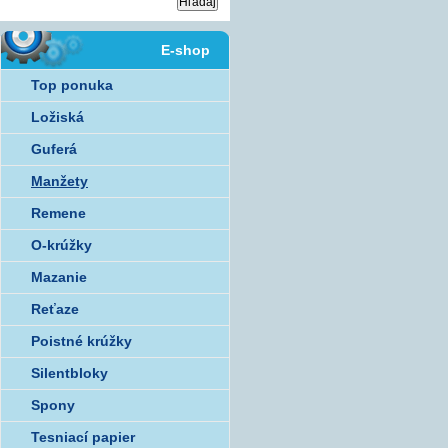
E-shop
Top ponuka
Ložiská
Guferá
Manžety
Remene
O-krúžky
Mazanie
Reťaze
Poistné krúžky
Silentbloky
Spony
Tesniací papier