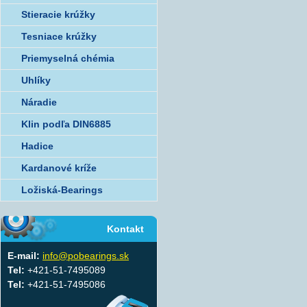
Stieracie krúžky
Tesniace krúžky
Priemyselná chémia
Uhlíky
Náradie
Klin podľa DIN6885
Hadice
Kardanové kríže
Ložiská-Bearings
Kontakt
E-mail:
info@pobearings.sk
Tel:
+421-51-7495089
Tel:
+421-51-7495086