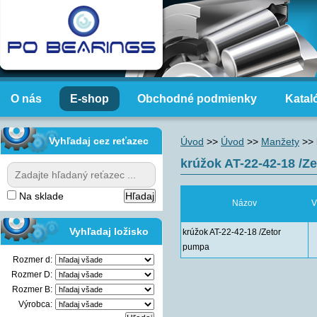
O nás
E-shop
Obchodné podmienky
Katal
Vyhľadaj cez reťazec
Úvod
>>
Úvod
>>
Manžety
>>
krúžok AT-22-42-18 /Z
Na sklade
Názov
V
Vyhľadaj ložisko
krúžok AT-22-42-18 /Zetor
pumpa
Rozmer d:
Rozmer D:
Rozmer B:
Výrobca: