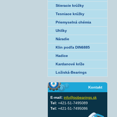
Stieracie krúžky
Tesniace krúžky
Priemyselná chémia
Uhlíky
Náradie
Klin podľa DIN6885
Hadice
Kardanové kríže
Ložiská-Bearings
Kontakt
E-mail:
info@pobearings.sk
Tel:
+421-51-7495089
Tel:
+421-51-7495086