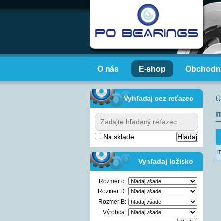
O nás
E-shop
Obchodn
Vyhľadaj cez reťazec
Ú
m
Na sklade
m
Vyhľadaj ložisko
Rozmer d:
Rozmer D:
Rozmer B:
Výrobca: