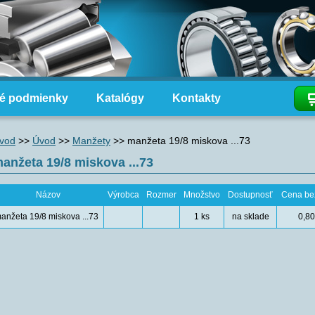
é podmienky
Katalógy
Kontakty
vod
>>
Úvod
>>
Manžety
>>
manžeta 19/8 miskova ...73
anžeta 19/8 miskova ...73
Názov
Výrobca
Rozmer
Množstvo
Dostupnosť
Cena be
anžeta 19/8 miskova ...73
1 ks
na sklade
0,80