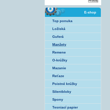
E-shop
Top ponuka
Ložiská
Guferá
Manžety
Remene
O-krúžky
Mazanie
Reťaze
Poistné krúžky
Silentbloky
Spony
Tesniací papier