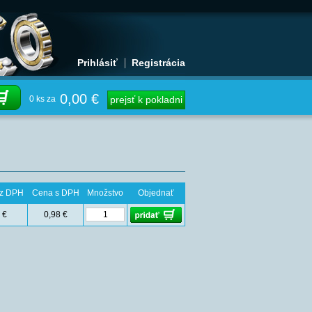
Prihlásiť
Registrácia
0,00 €
0 ks za
prejsť k pokladni
z DPH
Cena s DPH
Množstvo
Objednať
 €
0,98 €