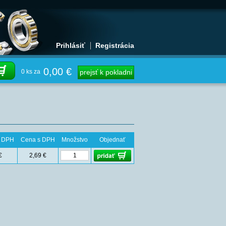
Prihlásiť
Registrácia
0,00 €
0 ks za
prejsť k pokladni
z DPH
Cena s DPH
Množstvo
Objednať
€
2,69 €