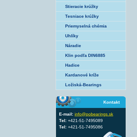
Stieracie krúžky
Tesniace krúžky
Priemyselná chémia
Uhlíky
Náradie
Klin podľa DIN6885
Hadice
Kardanové kríže
Ložiská-Bearings
Kontakt
E-mail:
info@pobearings.sk
Tel:
+421-51-7495089
Tel:
+421-51-7495086