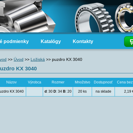
é podmienky
Katalógy
Kontakty
vod
>>
Úvod
>>
Ložiská
>>
puzdro KX 3040
uzdro KX 3040
Názov
Výrobca
Rozmer
Množstvo
Dostupnosť
Cena be
uzdro KX 3040
d
: 30
D
: 34
B
: 20
20 ks
na sklade
2,19 