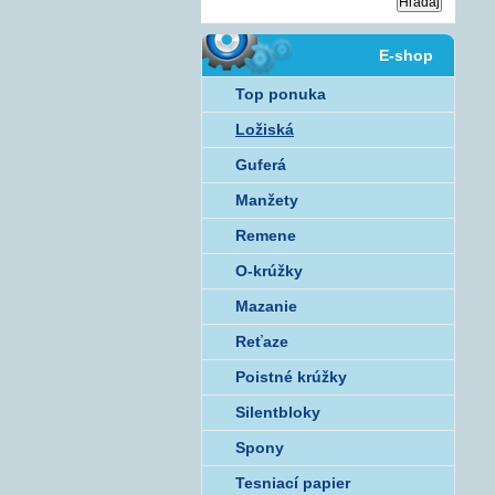
E-shop
Top ponuka
Ložiská
Guferá
Manžety
Remene
O-krúžky
Mazanie
Reťaze
Poistné krúžky
Silentbloky
Spony
Tesniací papier