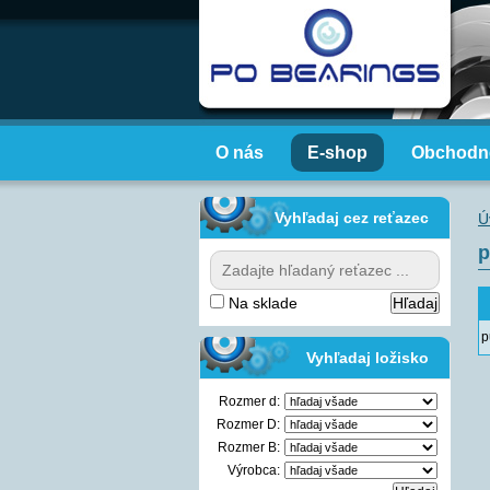
O nás
E-shop
Obchodn
Vyhľadaj cez reťazec
Ú
p
Na sklade
p
Vyhľadaj ložisko
Rozmer d:
Rozmer D:
Rozmer B:
Výrobca: