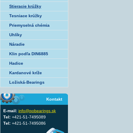
Stieracie krúžky
Tesniace krúžky
Priemyselná chémia
Uhlíky
Náradie
Klin podľa DIN6885
Hadice
Kardanové kríže
Ložiská-Bearings
Kontakt
E-mail:
info@pobearings.sk
Tel:
+421-51-7495089
Tel:
+421-51-7495086