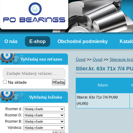
O nás
E-shop
Obchodné podmienky
Katal
Vyhľadaj cez reťazec
Úvod
>>
Úvod
>>
Stieracie kr
Stier.kr. 63x 71x 7/4 
Na sklade
Názov
V
Vyhľadaj ložisko
Stier.kr. 63x 71x 7/4 PU90
(AU90)
Rozmer d:
Rozmer D:
Rozmer B:
Výrobca: