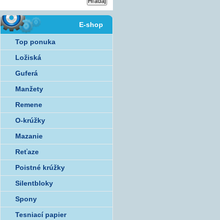
E-shop
Top ponuka
Ložiská
Guferá
Manžety
Remene
O-krúžky
Mazanie
Reťaze
Poistné krúžky
Silentbloky
Spony
Tesniací papier