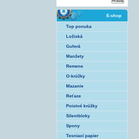
E-shop
Top ponuka
Ložiská
Guferá
Manžety
Remene
O-krúžky
Mazanie
Reťaze
Poistné krúžky
Silentbloky
Spony
Tesniací papier