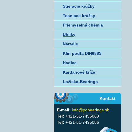
Stieracie krúžky
Tesniace krúžky
Priemyselná chémia
Uhlíky
Náradie
Klin podľa DIN6885
Hadice
Kardanové kríže
Ložiská-Bearings
Kontakt
E-mail:
info@pobearings.sk
Tel:
+421-51-7495089
Tel:
+421-51-7495086