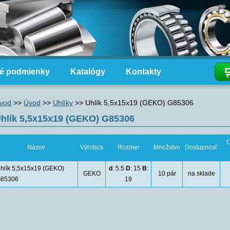
é podmienky
Katalógy
Kontakty
vod
>>
Úvod
>>
Uhlíky
>>
Uhlík 5,5x15x19 (GEKO) G85306
hlík 5,5x15x19 (GEKO) G85306
C
Názov
Výrobca
Rozmer
Množstvo
Dostupnosť
hlík 5,5x15x19 (GEKO)
d
: 5.5
D
: 15
B
:
GEKO
10 pár
na sklade
85306
19