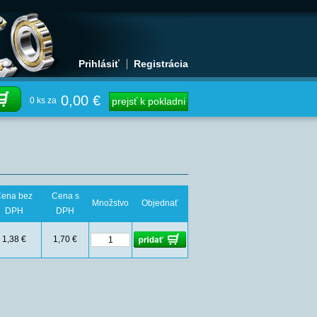
Prihlásiť
Registrácia
0,00 €
0 ks za
prejsť k pokladni
ena bez
Cena s
Množstvo
Objednať
DPH
DPH
1,38 €
1,70 €