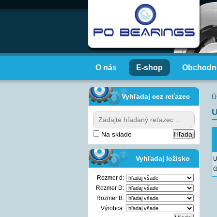
O nás
E-shop
Obchodn
Vyhľadaj cez reťazec
Ú
U
Na sklade
Vyhľadaj ložisko
U
G
Rozmer d:
Rozmer D:
Rozmer B:
Výrobca: