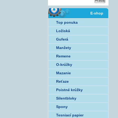
E-shop
Top ponuka
Ložiská
Guferá
Manžety
Remene
O-krúžky
Mazanie
Reťaze
Poistné krúžky
Silentbloky
Spony
Tesniací papier