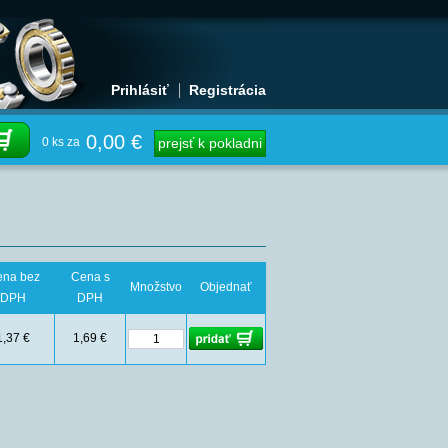
Prihlásiť
Registrácia
0,00 €
0 ks za
prejsť k pokladni
na bez
Cena s
Množstvo
Objednať
DPH
DPH
1,37 €
1,69 €