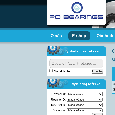
O nás
E-shop
Obchodn
Vyhľadaj cez reťazec
Ú
U
Na sklade
Vyhľadaj ložisko
U
G
Rozmer d:
Rozmer D:
Rozmer B:
Výrobca: