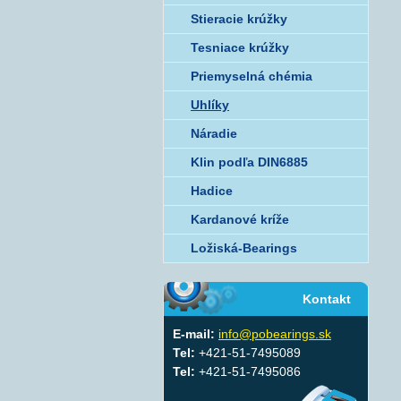
Stieracie krúžky
Tesniace krúžky
Priemyselná chémia
Uhlíky
Náradie
Klin podľa DIN6885
Hadice
Kardanové kríže
Ložiská-Bearings
Kontakt
E-mail:
info@pobearings.sk
Tel:
+421-51-7495089
Tel:
+421-51-7495086