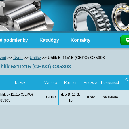
é podmienky
Katalógy
Kontakty
vod
>>
Úvod
>>
Uhlíky
>>
Uhlík 5x11x15 (GEKO) G85303
hlík 5x11x15 (GEKO) G85303
Ce
Názov
Výrobca
Rozmer
Množstvo
Dostupnosť
hlík 5x11x15 (GEKO)
d
: 5
D
: 11
B
:
GEKO
8 pár
na sklade
85303
15