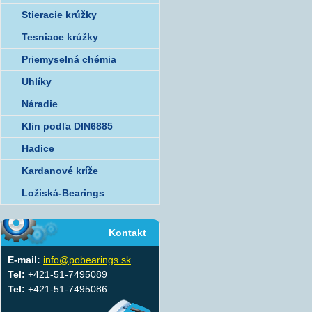
Stieracie krúžky
Tesniace krúžky
Priemyselná chémia
Uhlíky
Náradie
Klin podľa DIN6885
Hadice
Kardanové kríže
Ložiská-Bearings
Kontakt
E-mail:
info@pobearings.sk
Tel:
+421-51-7495089
Tel:
+421-51-7495086