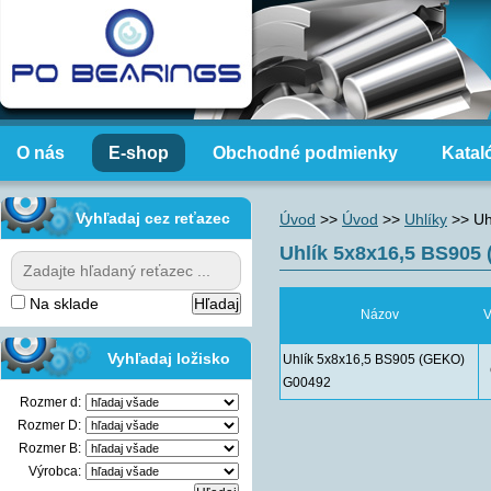
O nás
E-shop
Obchodné podmienky
Katal
Vyhľadaj cez reťazec
Úvod
>>
Úvod
>>
Uhlíky
>>
Uh
Uhlík 5x8x16,5 BS905
Na sklade
Názov
V
Vyhľadaj ložisko
Uhlík 5x8x16,5 BS905 (GEKO)
G00492
Rozmer d:
Rozmer D:
Rozmer B:
Výrobca: