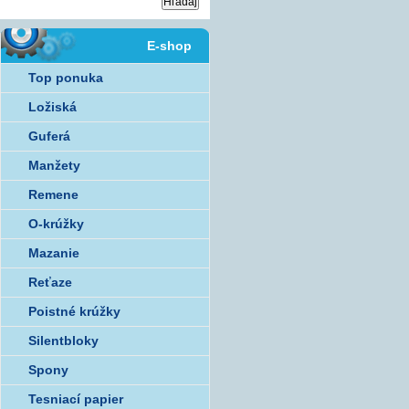
E-shop
Top ponuka
Ložiská
Guferá
Manžety
Remene
O-krúžky
Mazanie
Reťaze
Poistné krúžky
Silentbloky
Spony
Tesniací papier