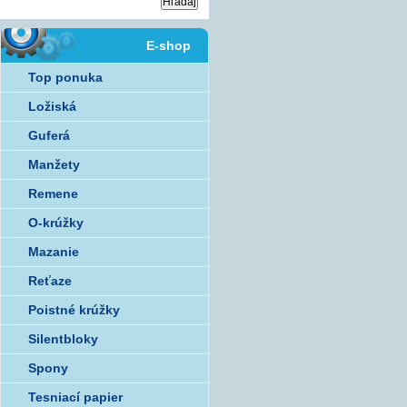
E-shop
Top ponuka
Ložiská
Guferá
Manžety
Remene
O-krúžky
Mazanie
Reťaze
Poistné krúžky
Silentbloky
Spony
Tesniací papier