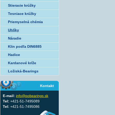
Stieracie krúžky
Tesniace krúžky
Priemyselná chémia
Uhlíky
Náradie
Klin podľa DIN6885
Hadice
Kardanové kríže
Ložiská-Bearings
Kontakt
E-mail:
info@pobearings.sk
Tel:
+421-51-7495089
Tel:
+421-51-7495086