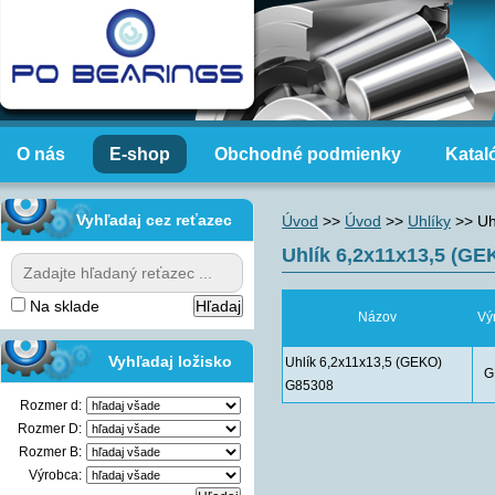
O nás
E-shop
Obchodné podmienky
Katal
Vyhľadaj cez reťazec
Úvod
>>
Úvod
>>
Uhlíky
>>
Uh
Uhlík 6,2x11x13,5 (G
Na sklade
Názov
Vý
Vyhľadaj ložisko
Uhlík 6,2x11x13,5 (GEKO)
G
G85308
Rozmer d:
Rozmer D:
Rozmer B:
Výrobca: