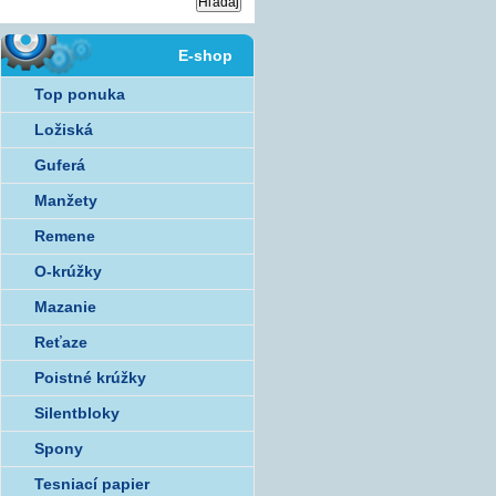
E-shop
Top ponuka
Ložiská
Guferá
Manžety
Remene
O-krúžky
Mazanie
Reťaze
Poistné krúžky
Silentbloky
Spony
Tesniací papier