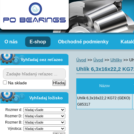
O nás
E-shop
Obchodné podmienky
Katal
Vyhľadaj cez reťazec
Úvod
>>
Úvod
>>
Uhlíky
>>
Uh
Uhlík 6,3x16x22,2 KG
Na sklade
Názov
Vyhľadaj ložisko
Uhlík 6,3x16x22,2 KG72 (GEKO)
G85317
Rozmer d:
Rozmer D:
Rozmer B:
Výrobca: