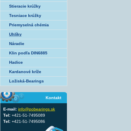
Stieracie krúžky
Tesniace krúžky
Priemyselná chémia
Uhlíky
Náradie
Klin podľa DIN6885
Hadice
Kardanové kríže
Ložiská-Bearings
Kontakt
E-mail:
info@pobearings.sk
Tel:
+421-51-7495089
Tel:
+421-51-7495086