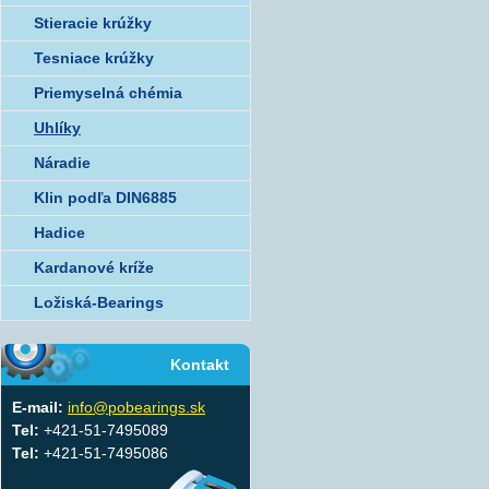
Stieracie krúžky
Tesniace krúžky
Priemyselná chémia
Uhlíky
Náradie
Klin podľa DIN6885
Hadice
Kardanové kríže
Ložiská-Bearings
Kontakt
E-mail:
info@pobearings.sk
Tel:
+421-51-7495089
Tel:
+421-51-7495086