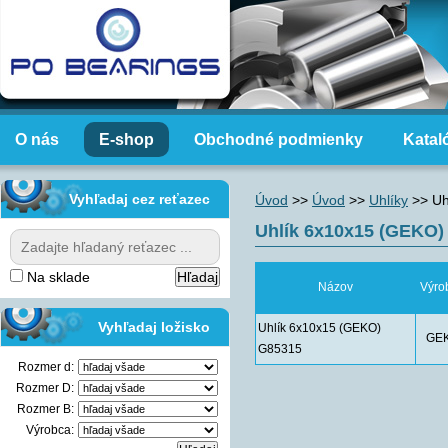
O nás
E-shop
Obchodné podmienky
Katal
Vyhľadaj cez reťazec
Úvod
>>
Úvod
>>
Uhlíky
>>
Uh
Uhlík 6x10x15 (GEKO)
Na sklade
Názov
Výro
Vyhľadaj ložisko
Uhlík 6x10x15 (GEKO)
GE
G85315
Rozmer d:
Rozmer D:
Rozmer B:
Výrobca: