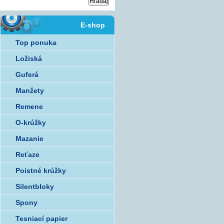
E-shop
Top ponuka
Ložiská
Guferá
Manžety
Remene
O-krúžky
Mazanie
Reťaze
Poistné krúžky
Silentbloky
Spony
Tesniací papier